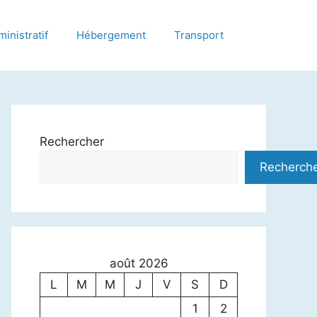
inistratif
Hébergement
Transport
Rechercher
Recherch
août 2026
L
M
M
J
V
S
D
1
2