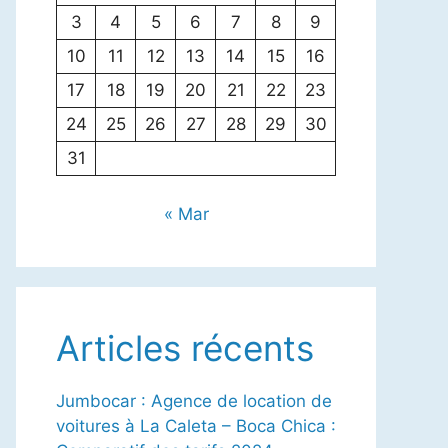
3
4
5
6
7
8
9
10
11
12
13
14
15
16
17
18
19
20
21
22
23
24
25
26
27
28
29
30
31
« Mar
Articles récents
Jumbocar : Agence de location de
voitures à La Caleta – Boca Chica :